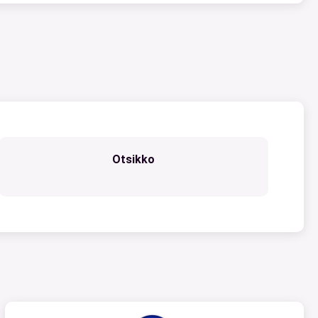
Otsikko