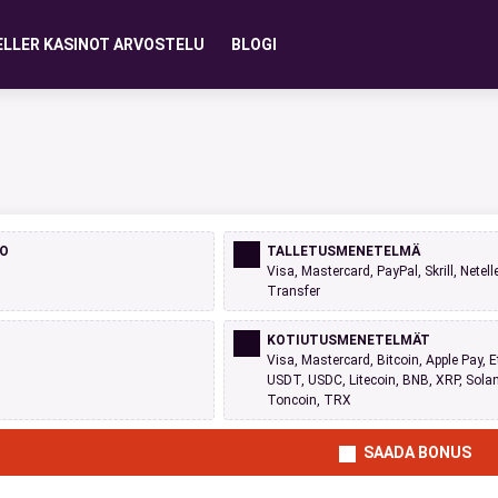
ELLER KASINOT ARVOSTELU
BLOGI
TO
TALLETUSMENETELMÄ
Visa, Mastercard, PayPal, Skrill, Netell
Transfer
KOTIUTUSMENETELMÄT
Visa, Mastercard, Bitcoin, Apple Pay, 
USDT, USDC, Litecoin, BNB, XRP, Sola
Toncoin, TRX
SAADA BONUS