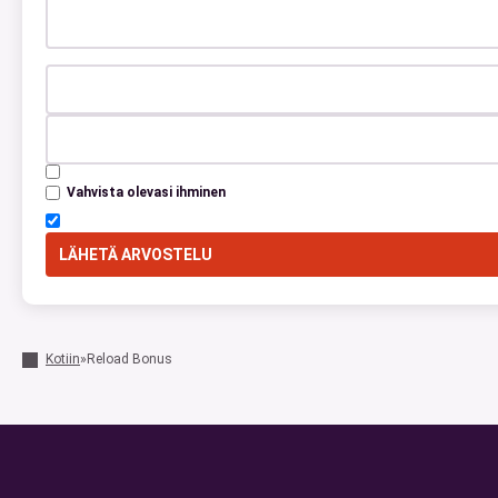
Vahvista olevasi ihminen
LÄHETÄ ARVOSTELU
Kotiin
»
Reload Bonus