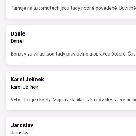
Turnaje na automatech jsou tady hodně povedené. Baví mě 
Daniel
Daniel
Bonusy za vklad jsou tady pravidelně a opravdu štědré. Ča
Karel Jelínek
Karel Jelínek
Výběr her je skvělý. Mají jak klasiku, tak i novinky, které nejs
Jaroslav
Jaroslav