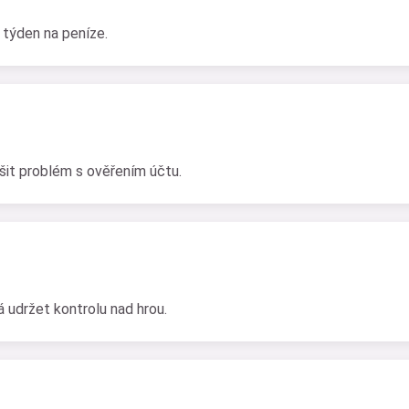
 týden na peníze.
šit problém s ověřením účtu.
á udržet kontrolu nad hrou.