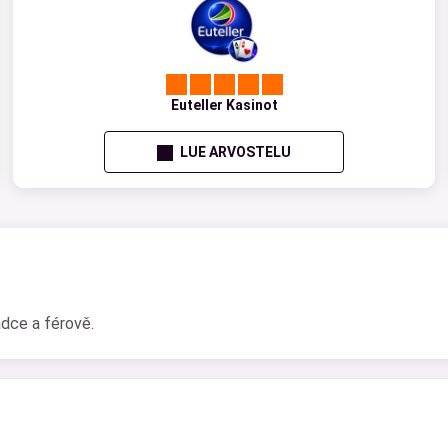
Euteller Kasinot
LUE ARVOSTELU
adce a férově.